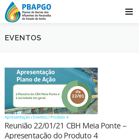
Pular
para
Menu
o
conteúdo
QUEM SOMOS
PRODUTOS
EVENTOS
EVENTOS
PARCEIROS
NA MÍDIA
NOTÍCIAS
OUVIDORIA
CONTATO
Apresentação
/
Eventos
/
Produto 4
Reunião 22/01/21 CBH Meia Ponte –
Apresentação do Produto 4